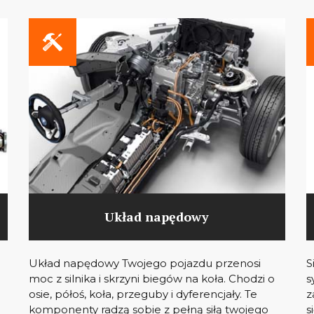
Układ napędowy
Układ napędowy Twojego pojazdu przenosi
S
moc z silnika i skrzyni biegów na koła. Chodzi o
s
osie, półoś, koła, przeguby i dyferencjały. Te
z
komponenty radzą sobie z pełną siłą twojego
s