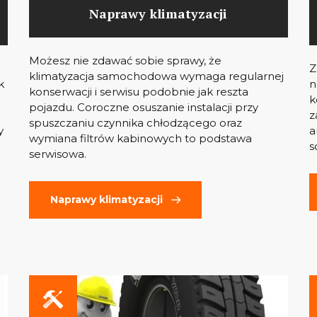
Naprawy klimatyzacji
Możesz nie zdawać sobie sprawy, że
Z
klimatyzacja samochodowa wymaga regularnej
k
n
konserwacji i serwisu podobnie jak reszta
k
pojazdu. Coroczne osuszanie instalacji przy
z
spuszczaniu czynnika chłodzącego oraz
y
a
wymiana filtrów kabinowych to podstawa
s
serwisowa.
Naprawy klimatyzacji