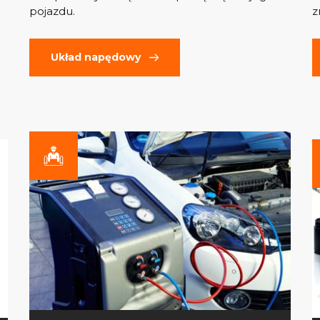
pojazdu.
z
Układ napędowy