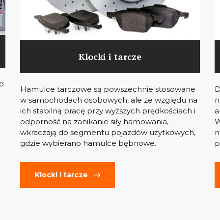
Klocki i tarcze
co
Hamulce tarczowe są powszechnie stosowane
D
w samochodach osobowych, ale ze względu na
n
ich stabilną pracę przy wyższych prędkościach i
a
odporność na zanikanie siły hamowania,
W
wkraczają do segmentu pojazdów użytkowych,
n
gdzie wybierano hamulce bębnowe.
p
Klocki i tarcze