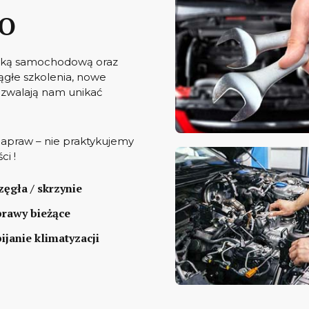
O
tryką samochodową oraz
ągłe szkolenia, nowe
zwalają nam unikać
apraw – nie praktykujemy
ci !
zęgła / skrzynie
rawy bieżące
ijanie klimatyzacji