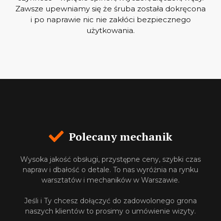
Zawsze upewniamy się że śruba została dokręcona
i po naprawie nic nie zakłóci bezpiecznego
użytkowania.
Polecany mechanik
Wysoka jakość obsługi, przystępne ceny, szybki czas
napraw i dbałość o detale. To nas wyróżnia na rynku
warsztatów i mechaników w Warszawie.
Jeśli i Ty chcesz dołączyć do zadowolonego grona
naszych klientów to prosimy o umówienie wizyty.