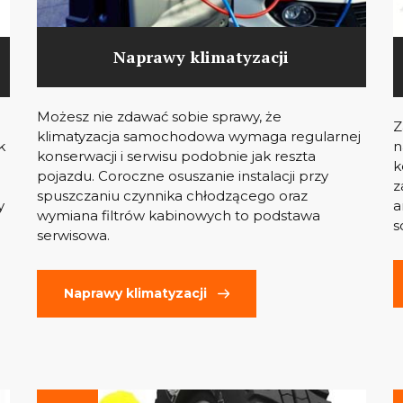
Naprawy klimatyzacji
Możesz nie zdawać sobie sprawy, że
Z
klimatyzacja samochodowa wymaga regularnej
k
n
konserwacji i serwisu podobnie jak reszta
k
pojazdu. Coroczne osuszanie instalacji przy
z
spuszczaniu czynnika chłodzącego oraz
y
a
wymiana filtrów kabinowych to podstawa
s
serwisowa.
Naprawy klimatyzacji