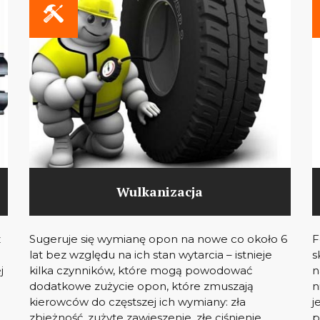
Wulkanizacja
z
Sugeruje się wymianę opon na nowe co około 6
F
lat bez względu na ich stan wytarcia – istnieje
s
j
kilka czynników, które mogą powodować
n
dodatkowe zużycie opon, które zmuszają
n
kierowców do częstszej ich wymiany: zła
j
zbieżność, zużyte zawieszenie, złe ciśnienie.
p