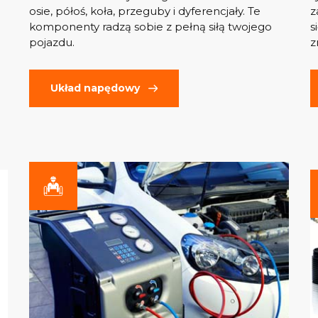
osie, półoś, koła, przeguby i dyferencjały. Te
z
komponenty radzą sobie z pełną siłą twojego
s
pojazdu.
z
Układ napędowy