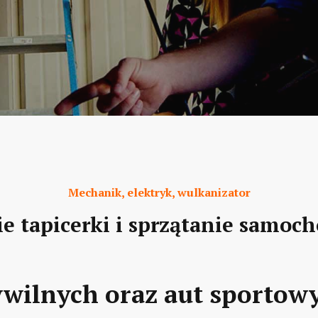
Mechanik, elektryk, wulkanizator
ie tapicerki i sprzątanie samoc
cywilnych oraz aut sportow