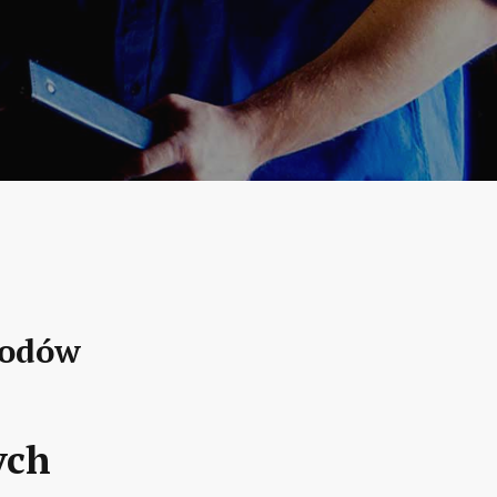
hodów
ych