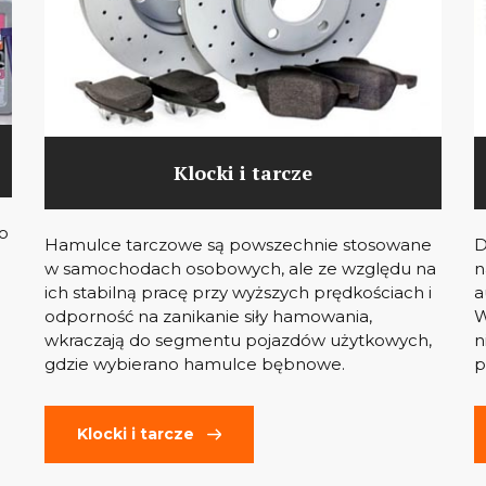
Klocki i tarcze
co
Hamulce tarczowe są powszechnie stosowane
D
w samochodach osobowych, ale ze względu na
n
ich stabilną pracę przy wyższych prędkościach i
a
odporność na zanikanie siły hamowania,
W
wkraczają do segmentu pojazdów użytkowych,
n
gdzie wybierano hamulce bębnowe.
p
Klocki i tarcze