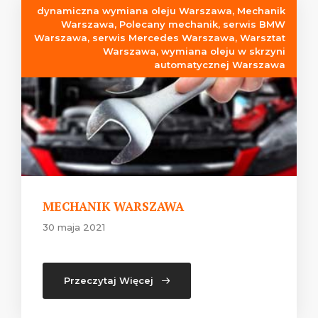
dynamiczna wymiana oleju Warszawa
,
Mechanik
Warszawa
,
Polecany mechanik
,
serwis BMW
Warszawa
,
serwis Mercedes Warszawa
,
Warsztat
Warszawa
,
wymiana oleju w skrzyni
automatycznej Warszawa
MECHANIK WARSZAWA
30 maja 2021
Przeczytaj Więcej